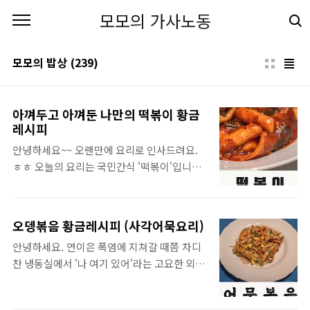
본문 바로가기
모모의 가사노동
모모의 밥상
(239)
아껴두고 아껴둔 나만의 떡볶이 황금
레시피
안녕하세요~~ 오랜만에 요리로 인사드려요.
ㅎㅎ 오늘의 요리는 국민간식 '떡볶이'입니
다. 어른, 아이 할 것 없이 모든 사람들이 다 좋
아하는 음식이죠~ ^^b 국물떡볶이가 많은 요
즘... 이제는 다시 back to the 90's~ 스타일
오뎅볶음 황금레시피 (사각어묵요리)
로 원래 우리에게 인기가 있었던 꾸덕한 스타
안녕하세요. 연이은 폭염에 지쳐갈 때쯤 차디
일로 만들어 먹고 싶은 사람 여기 여기 붙어
찬 냉동실에서 '나 여기 있어'라는 고요한 외침
라! 말이 필요 없습니다! 옛날에 먹던 떡볶이
이 들리는 어느 날입니다. 폭염과 열대야로 인
한번 먹어보세요! 와우! 저는 정말 맛있더라고
해 정신이 혼미해져 가는 요즘입니다. 허허 오
요. 바로 만들어 보실게요~ ㅎㅎ 떡볶이 황금