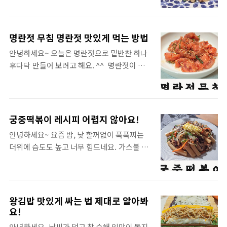
으니 조심..
해봤어요. 늙은 오이를 먹을 수 있다는 사실은
파 1대고추장 1큰술고춧가루 1큰술짜장라면
상상도 못 했죠. 그런데 직접 텃밭에서 오이를
분말스프 2개짜장라면 사리 1개식용유 2/3큰
재배해보면서 비로소 알게 되었어요. 오이가
술모짜렐라치즈 한줌설탕 1/2큰술진간장 1큰
명란젓 무침 명란젓 맛있게 먹는 방법
완전 익어버리면? 노각이라 하더라고요. 허
술물 550ml 집에서 만들어 먹기 쉽게 짜장라
안녕하세요~ 오늘은 명란젓으로 밑반찬 하나
허 집 텃밭에 오이를 심어놓았는데 오이가 쭈
면수프를 사용했어요. ^^b우리네 몸에는 역시
후다닥 만들어 보려고 해요. ^^ 명란젓이 요
글쭈글 누르딩딩? 되어버려 따다 버리려고 했
라면스프가 참 잘 맞죠! ㅎ..
즘은 활용도가 은근히 좋은데요~ 명란젓으로
는데 귀한 거라고 해서 준비한 요리입니다. ㅎ
파스타도 만들어 먹지요~~ 아보카도와 명란젓
ㅎ 노각요리 노각볶음 만드는 법[재료]-노각
의 콜라보인 덮밥도 만들 수 있지요~~~ 그리고
파트-노각 2개소금 1큰술물 100ml파 8cm고
명란젓을 구워도 먹지요~ 계란말이에도 넣지
추 1.5개홍고추 1개식용유 1작은술다진마늘
궁중떡볶이 레시피 어렵지 않아요!
요~ 등등등~~~ 예전에는 생각도 못했던 요리
2/3큰술깨소금 1큰술참기름 1큰술소금 1/4작
안녕하세요~ 요즘 밤, 낮 할꺼없이 푹푹찌는
가 많이 생겨난 것 같아요. 하지만! 우리에게
은술-고기파트-소고기 (=업진살 또는 차돌박
더위에 습도도 높고 너무 힘드네요. 가스불 앞
는 옛부터 전해오는 반찬이 있었으니!! ㅎㅎ 이
이 등) 180g진간장 1큰술깨소금 1큰술설탕 ..
에 서서 요리하기가 힘들지만 그래도 먹고 살
름하야 '명란젓 무침' 두둥~/ 간단하게 만들어
아야하기 때문에 오늘도 요리를 해보았습니
먹을 수 있는 밥도둑 반찬 같이 한번 만들어 보
다. 허허 오늘은 렌틸콩과 떡볶이의 만남을 주
세요. ^^ 명란젓 무침[재료]명란젓 3덩이다진
선해봤어요. 렌틸콩 몸에 좋은 거 다들 아시
마늘 1작은술통깨 1작은술참기름 1작은술파
왕김밥 맛있게 싸는 법 제대로 알아봐
죠? 저도 몸에 좋다길래 한번 사봤는데요~ '이
요!
2cm 명란젓 3덩이를 꺼내서 먹기 좋게 자르
거 어따써!' 이러다 궁중떡볶이와 잘 어울릴 거
거나 껍질이 싫은 분은 명란젓 끝쪽을 잘라 속
안녕하세요. 날씨가 덥고 참 습해 입맛이 돌지