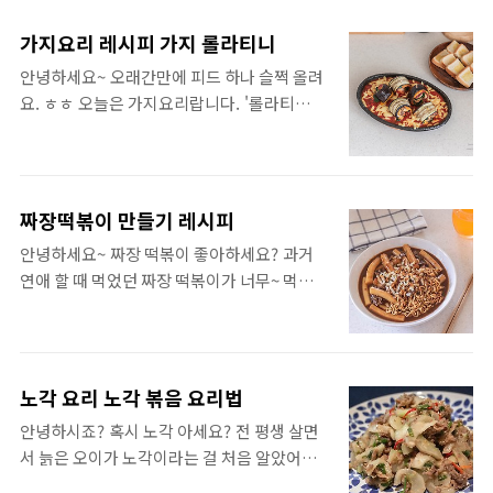
늘은 콩나물을 넣어 아삭아삭 식감이 살아있는
레시피 [재료] 2~3인분 떡볶이 떡
어묵볶음을 해보려고 해요. 후르릅후르릅~ 색
350~400g 대파 1대 마늘 4~5개 사각어묵 3
가지요리 레시피 가지 롤라티니
다르게 먹을 수 있는 잡채 같은 느낌의 어묵볶
장 식용유 1큰술 물 450ml 설탕 1큰술 고춧가
안녕하세요~ 오래간만에 피드 하나 슬쩍 올려
음 같이 한번 만들어 보실래요? 오뎅볶음 황
루 1큰술 케첩 1.5큰술 고추장 2큰술 물엿 1큰
요. ㅎㅎ 오늘은 가지요리랍니다. '롤라티
금레시피 (사각어묵요리)[재료] =2인분콩나물
술 고형카레 1 큐브 (약 3*2*2cm = 가로*세로
니'라는 이탈리아 음식을 집에 있는 재료로 제
25g식용유 2큰술다진마늘 1/2작은술파 5cm
*폭..
맘대로 만들어 보았어요. ^^; 시작하기 전 재
당근 15g사각어묵 2장진간장 1작은술소금 약
료부터 살펴봐야겠죠? ^^ 가지요리 레시
간 콩나물을 먼저 삶아 줄게요. 물 300ml를
피 가지 롤라티니[재료] =2인분시금치 160g
빠글빠글 끓여서 소금을 2~3꼬집 넣어줍니
짜장떡볶이 만들기 레시피
양송이 버섯 180g가지 1개베이컨 5~6장체다
다. 끓는 물에 콩나물 25g을 넣고 삶아주세
안녕하세요~ 짜장 떡볶이 좋아하세요? 과거
치즈 5~6장토마토 소스 약 7큰술식용유소금
요. 삶은 콩나물을 건져냅니다. 오늘의 재료
연애 할 때 먹었던 짜장 떡볶이가 너무~ 먹고
후추모짜렐라치즈곁들여 먹을 빵이수시개 시
한번 쫙~ 훑어볼까요? ㅎㅎ 콩나..
싶은 거예요! 코시국임에도 불구하고 옛 추억
금치부터 준비할게요. 시금치를 다듬어서 씻
을 떠올리며 '짜장 떡볶이를 먹으러 가볼까~~'
은 다음 약 160g을 준비해 주세요. 그리고 대
하고 찾아봤는데...... 그 맛있게 먹었던 추억 속
충 듬성듬성 반이나 삼등분으로 잘라놓아
의 그곳이 없어졌더라고요 ㅠㅠ 그래서!! 직
요. 조금 있다가 대쳐 줄게요~ 시금치야 잠시
노각 요리 노각 볶음 요리법
접!!!! 만들어보기로 했답니다. ㅎㅎ 짜장 떡볶
만 기달료~~ ㅎㅎ 그다음은 가지와 양송이버
안녕하시죠? 혹시 노각 아세요? 전 평생 살면
이 같이 한번 만들어 보셔요~~ ^^b 짜장떡볶
섯 대령이요~ 양송이는 대충 흐르는 물에 샤워
서 늙은 오이가 노각이라는 걸 처음 알았어
이 만들기 레시피 [재료] 2인분떡볶이 약
해서 씻어주고 가지는 꼭지 부분에 가시가 있
요! 지금까지 마트에서 파는 싱싱한 오이만 접
250g국거리용 소고기 80g다진마늘 1큰술대