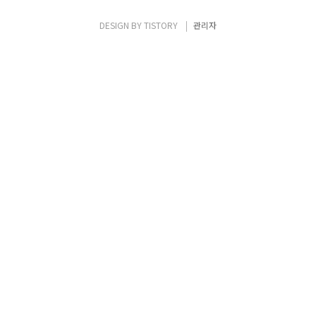
념 된 불고기와 갖은 채소로 함께 비벼먹는 비
빔밥) 파 육개장 10,000원 (진한 고기육수와
DESIGN BY
TISTORY
관리자
시원한 파, 푸짐한 건더기가 매력적인 매콤한
육개장) 어복쟁반 48,000원 (쟁반에 고기편..