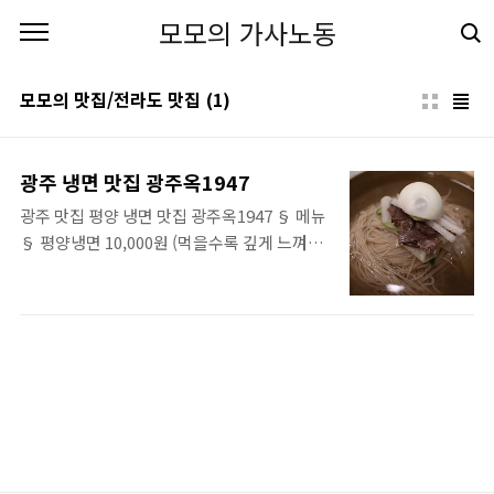
본문 바로가기
모모의 가사노동
모모의 맛집/전라도 맛집
(1)
광주 냉면 맛집 광주옥1947
광주 맛집 평양 냉면 맛집 광주옥1947 § 메뉴
§ 평양냉면 10,000원 (먹을수록 깊게 느껴지
는 육향과 톡톡 끊어먹는 메밀면이 매력적인
물냉면) 평양냉면 곱빼기 13,000원 비빔냉면
10,000원 (광주옥만의 칼칼한 특제 양념장을
넣어 비벼먹는 비빔냉면) 비빔냉면 곱빼기
13,000원 섞어냉면 10,000원 (칼칼한 양념장
과 육향이 가득한 육수를 섞어먹는 냉명) 섞어
냉면 곱빼기 13,000원 큰 갈비탕 11,000원 (오
랜시간 정성껏 푹 끓여낸 진한 국물이 일품인
갈비탕) 한우 불고기 비빔밥 10,000원 (특제양