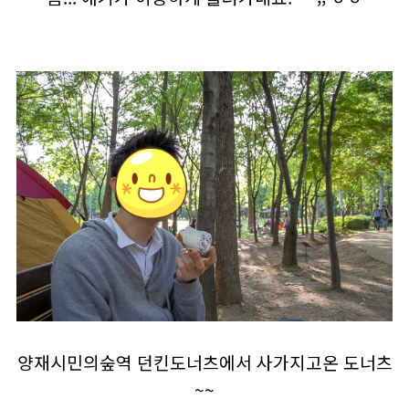
양재시민의숲역 던킨도너츠에서 사가지고온 도너츠
~~