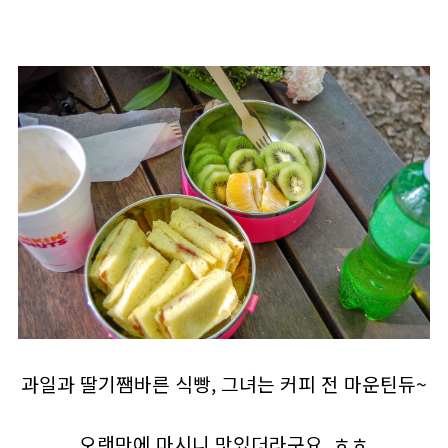
과일과 딸기쨈바른 식빵, 그녀는 커피 전 마운틴듀~
오랜만에 마시니 맛있더라구요. ㅎㅎ