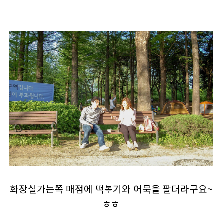
화장실가는쪽 매점에 떡볶기와 어묵을 팔더라구요~
ㅎㅎ